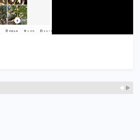
1
/
1