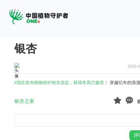
银杏
2026-0
#现在发布植物保护相关信息，获得冬凤兰徽章！
穿越亿年的浪
银杏之家
评