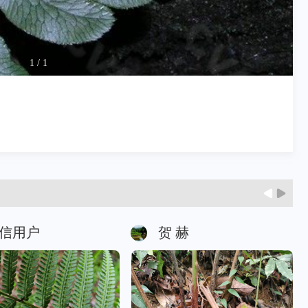
1
/
1
信用户
贺 赫